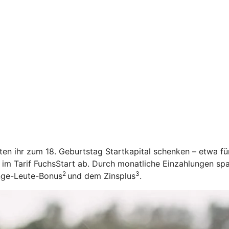
öchten ihr zum 18. Geburtstag Startkapital schenken – etwa f
 im Tarif FuchsStart ab.
Durch monatliche Einzahlungen spar
2
3
unge-Leute-Bonus
und dem Zinsplus
.