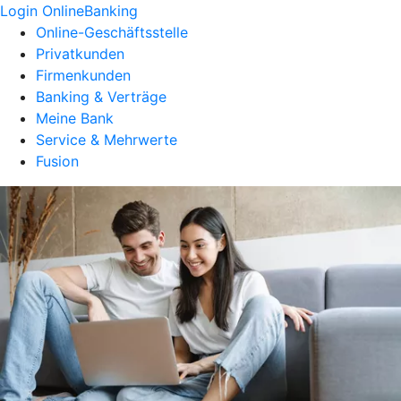
Login OnlineBanking
Online-Geschäftsstelle
Privatkunden
Firmenkunden
Banking & Verträge
Meine Bank
Service & Mehrwerte
Fusion