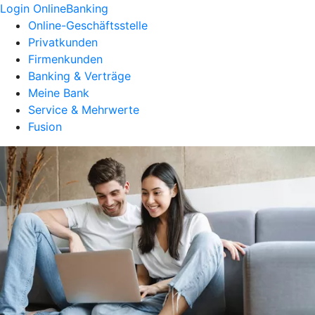
Login OnlineBanking
Online-Geschäftsstelle
Privatkunden
Firmenkunden
Banking & Verträge
Meine Bank
Service & Mehrwerte
Fusion