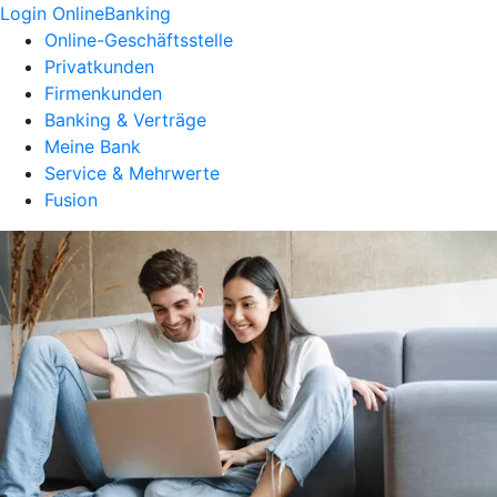
Login OnlineBanking
Online-Geschäftsstelle
Privatkunden
Firmenkunden
Banking & Verträge
Meine Bank
Service & Mehrwerte
Fusion