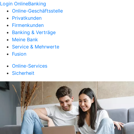
Login OnlineBanking
Online-Geschäftsstelle
Privatkunden
Firmenkunden
Banking & Verträge
Meine Bank
Service & Mehrwerte
Fusion
Online-Services
Sicherheit